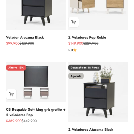
Velador Atacama Black
2 Veladores Pop Roble
Precio de oferta
Precio normal
Precio de oferta
Precio normal
$99.900
$129.900
$149.900
$229.900
5.0
Ahorra 13%
Despacho en 48 horas
Agotado
CB Respaldo Soft king gris grafito +
2 veladores Pop
Precio de oferta
Precio normal
$389.900
$449.900
2 Veladores Atacama Black