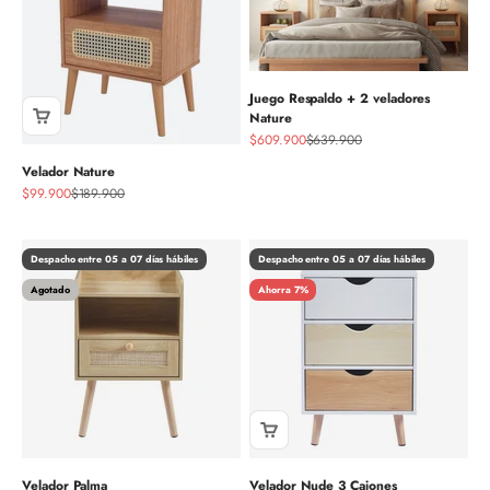
Juego Respaldo + 2 veladores
Nature
Precio de oferta
Precio normal
$609.900
$639.900
Velador Nature
Precio de oferta
Precio normal
$99.900
$189.900
Despacho entre 05 a 07 días hábiles
Despacho entre 05 a 07 días hábiles
Agotado
Ahorra 7%
Velador Palma
Velador Nude 3 Cajones