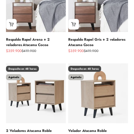
Respaldo Rapel Arena + 2
Respaldo Rapel Gris + 2 veladores
veladores Atacama Cocoa
Atacama Cocoa
Precio de oferta
Precio normal
Precio de oferta
Precio normal
$359.900
$419.900
$359.900
$419.900
Despacho en 48 horas
Despacho en 48 horas
Agotado
Agotado
2 Veladores Atacama Roble
Velador Atacama Roble