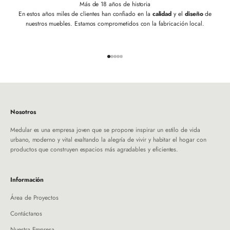
Más de 18 años de historia
En estos años miles de clientes han confiado en la
calidad
y el
diseño
de
nuestros muebles. Estamos comprometidos con la fabricación local.
Ir al artículo 1
Ir al artículo 2
Ir al artículo 3
Ir al artículo 4
Ir al artículo 5
Nosotros
Medular es una empresa joven que se propone inspirar un estilo de vida
urbano, moderno y vital exaltando la alegría de vivir y habitar el hogar con
productos que construyen espacios más agradables y eficientes.
Información
Área de Proyectos
Contáctanos
Nuestra Empresa