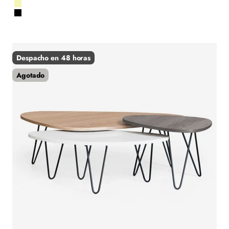
Nogal
Natural
Black
Despacho en 48 horas
Agotado