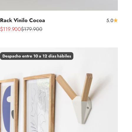
Rack Vinilo Cocoa
5.0
Precio de oferta
Precio normal
$119.900
$179.900
Despacho entre 10 a 12 días hábiles