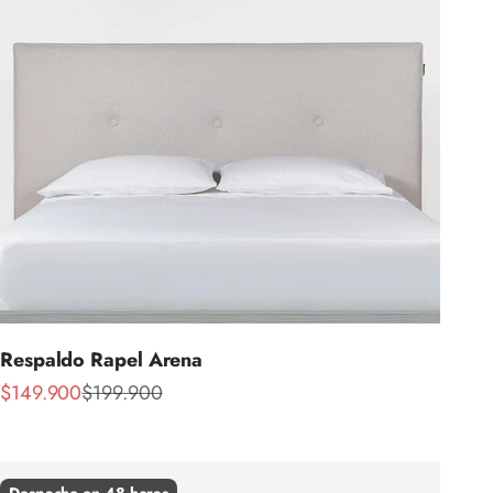
Respaldo Rapel Arena
Precio de oferta
Precio normal
$149.900
$199.900