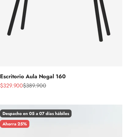
Escritorio Aula Nogal 160
Precio de oferta
Precio normal
$329.900
$389.900
Despacho en 05 a 07 días hábiles
Ahorra 25%