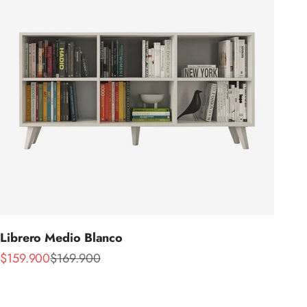
Librero Medio Blanco
Precio de oferta
Precio normal
$159.900
$169.900