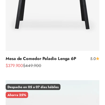
Mesa de Comedor Paladio Lenga 6P
5.0
Precio de oferta
Precio normal
$379.900
$449.900
Despacho en 05 a 07 días hábiles
Ahorra 25%