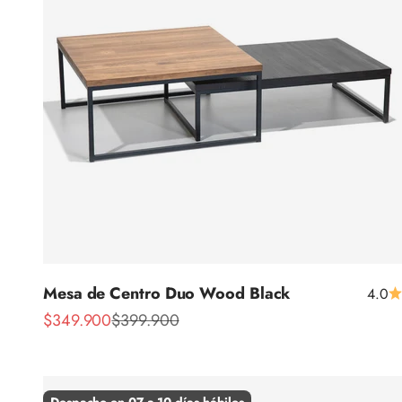
Mesa de Centro Duo Wood Black
4.0
Precio de oferta
Precio normal
$349.900
$399.900