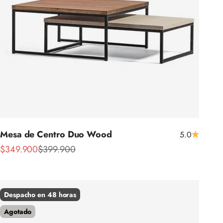
Mesa de Centro Duo Wood
5.0
Precio de oferta
Precio normal
$349.900
$399.900
Despacho en 48 horas
Agotado