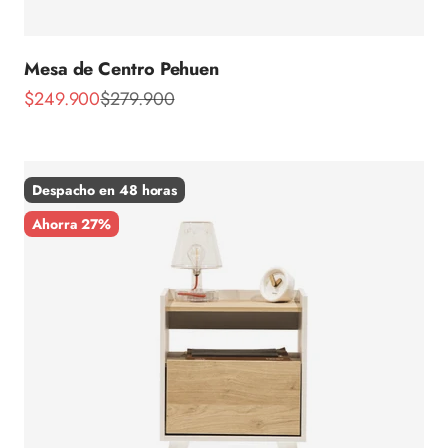
Mesa de Centro Pehuen
Precio de oferta
Precio normal
$249.900
$279.900
Despacho en 48 horas
Ahorra 27%