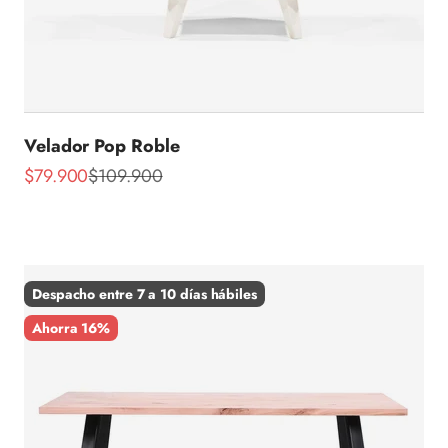
Velador Pop Roble
Precio de oferta
Precio normal
$79.900
$109.900
Despacho entre 7 a 10 días hábiles
Ahorra 16%