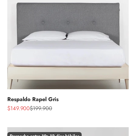
Respaldo Rapel Gris
Precio de oferta
Precio normal
$149.900
$199.900