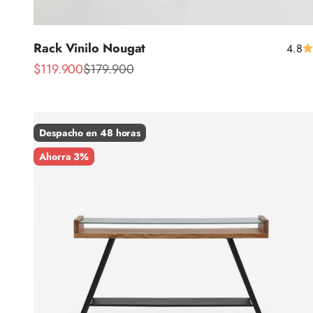
Rack Vinilo Nougat
4.8
Precio de oferta
Precio normal
$119.900
$179.900
Despacho en 48 horas
Ahorra 3%