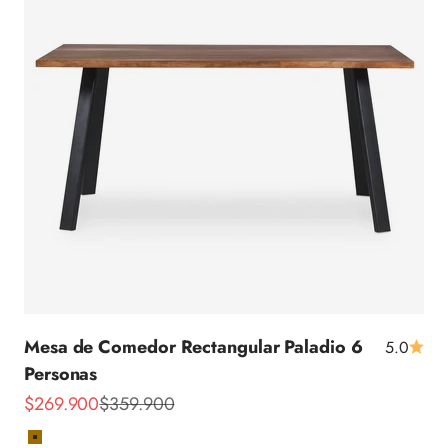
Mesa de Comedor Rectangular Paladio 6
5.0
Personas
Precio de oferta
Precio normal
$269.900
$359.900