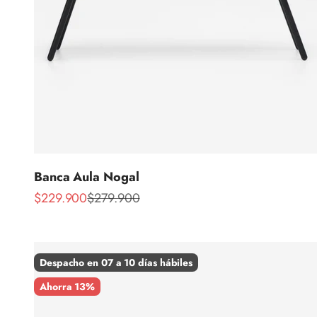
Banca Aula Nogal
Precio de oferta
Precio normal
$229.900
$279.900
Despacho en 07 a 10 días hábiles
Ahorra 13%