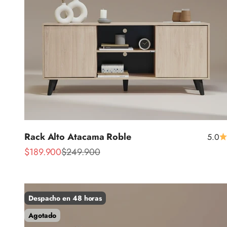
Rack Alto Atacama Roble
5.0
Precio de oferta
Precio normal
$189.900
$249.900
Despacho en 48 horas
Agotado