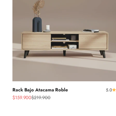
Rack Bajo Atacama Roble
5.0
Precio de oferta
Precio normal
$159.900
$219.900