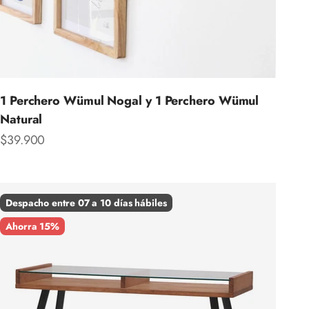
1 Perchero Wümul Nogal y 1 Perchero Wümul
Natural
Precio de oferta
$39.900
Despacho entre 07 a 10 días hábiles
Ahorra 15%