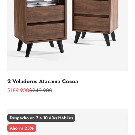
2 Veladores Atacama Cocoa
Precio de oferta
Precio normal
$189.900
$249.900
Despacho en 7 a 10 días Hábiles
Ahorra 25%