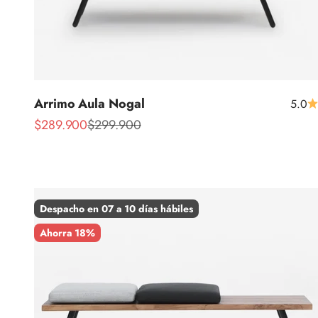
Arrimo Aula Nogal
5.0
Precio de oferta
Precio normal
$289.900
$299.900
Despacho en 07 a 10 días hábiles
Ahorra 18%