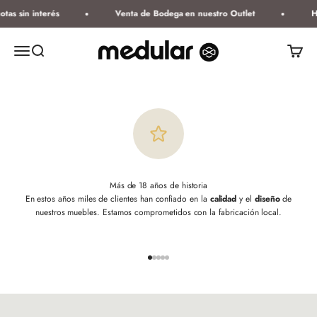
Ir al contenido
otas sin interés
Venta de Bodega en nuestro Outlet
H
Medular Diseño
Abrir menú de navegación
Abrir búsqueda
Abrir ce
Más de 18 años de historia
En estos años miles de clientes han confiado en la
calidad
y el
diseño
de
nuestros muebles. Estamos comprometidos con la fabricación local.
Ir al artículo 1
Ir al artículo 2
Ir al artículo 3
Ir al artículo 4
Ir al artículo 5