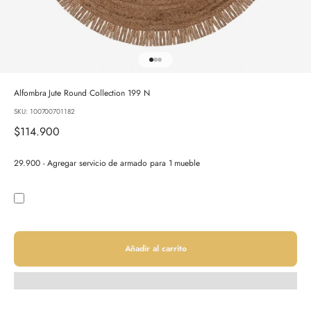
Ir al artículo 1
Ir al artículo 2
Ir al artículo 3
Alfombra Jute Round Collection 199 N
SKU: 100700701182
Precio de oferta
$114.900
29.900 - Agregar servicio de armado para 1 mueble
Añadir al carrito