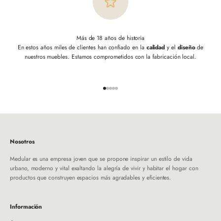
Más de 18 años de historia
En estos años miles de clientes han confiado en la
calidad
y el
diseño
de
nuestros muebles. Estamos comprometidos con la fabricación local.
Ir al artículo 1
Ir al artículo 2
Ir al artículo 3
Ir al artículo 4
Ir al artículo 5
Nosotros
Medular es una empresa joven que se propone inspirar un estilo de vida
urbano, moderno y vital exaltando la alegría de vivir y habitar el hogar con
productos que construyen espacios más agradables y eficientes.
Información