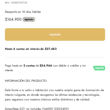
SKU: 100600100155
Despacho en 10 días hábiles
Precio de oferta
$164.900
Agotado
Agotado
Hasta 6 cuotas sin interés de
$27.483
Paga hasta en
3 cuotas
de
$54.966
con débito o crédito y sin
interés
INFORMACIÓN DEL PRODUCTO
Dale forma a tu salón o habitación con nuestra amplia gama de iluminación de
interior colgante, en donde recogemos las últimas tendencias y tecnologías,
pero seguimos con nuestros clásicos estilos distintivos y de calidad.
Ampolletas E27, no incluidas (1x60W) (220-240V)