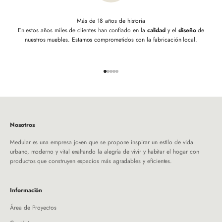
Más de 18 años de historia
En estos años miles de clientes han confiado en la
calidad
y el
diseño
de
nuestros muebles. Estamos comprometidos con la fabricación local.
Ir al artículo 1
Ir al artículo 2
Ir al artículo 3
Ir al artículo 4
Ir al artículo 5
Nosotros
Medular es una empresa joven que se propone inspirar un estilo de vida
urbano, moderno y vital exaltando la alegría de vivir y habitar el hogar con
productos que construyen espacios más agradables y eficientes.
Información
Área de Proyectos