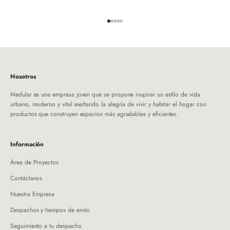
Ir al artículo 1
Ir al artículo 2
Ir al artículo 3
Ir al artículo 4
Ir al artículo 5
Nosotros
Medular es una empresa joven que se propone inspirar un estilo de vida
urbano, moderno y vital exaltando la alegría de vivir y habitar el hogar con
productos que construyen espacios más agradables y eficientes.
Información
Área de Proyectos
Contáctanos
Nuestra Empresa
Despachos y tiempos de envío
Seguimiento a tu despacho