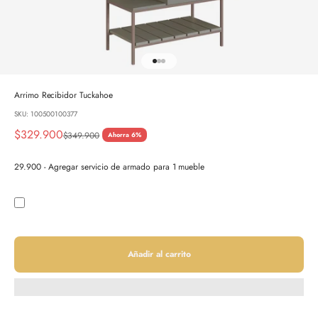
Ir al artículo 1
Ir al artículo 2
Ir al artículo 3
Arrimo Recibidor Tuckahoe
SKU: 100500100377
Precio de oferta
$329.900
Precio normal
$349.900
Ahorra 6%
29.900 - Agregar servicio de armado para 1 mueble
Añadir al carrito