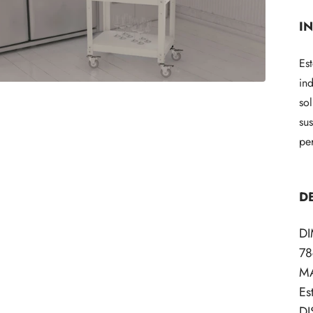
I
Est
in
sol
sus
pe
D
D
78
MA
Es
DI