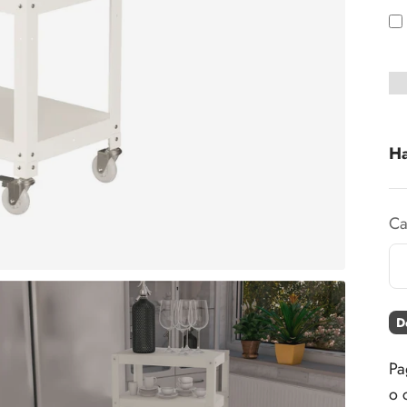
Ha
Ca
D
Pa
o 