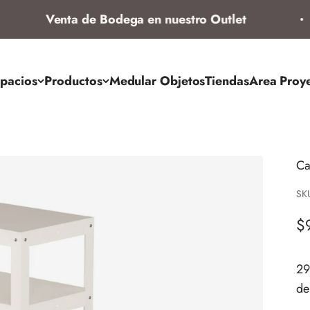
Venta de Bodega en nuestro Outlet
pacios
Productos
Medular Objetos
Tiendas
Area Proy
Ca
SK
Pr
$
29
de