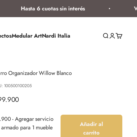
Hasta 6 cuotas sin interés
Vent
ectos
Medular Art
Nardi Italia
Abrir búsqued
Abrir página
Abrir ces
rro Organizador Willow Blanco
U: 100500100205
ecio de oferta
99.900
.900 - Agregar servicio
Añadir al
 armado para 1 mueble
carrito