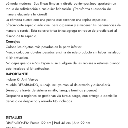
cómoda moderna. Sus líneas limpias y diseño contemporáneo aportarán un
toque de sofisticación a cualquier habitación. ¡Transforma tu espacio de
manera elegante y funcional!
La cómoda cuenta con una puerta que esconde una repisa espaciosa,
ofreciéndote espacio adicional para organizar y almacenar tus pertenencias de
manera discreta. Esta característica única agrega un toque de practicidad al
diseño de tu espacio.
Consejos
Coloca los objetos más pesados en la parte inferior.
Nunca coloques objetos pesados encima de este producto sin haber instalado
el kit antivuelco.
No dejes que los niños trepen ni se cuelguen de las repisas o estantes cuando
este instalado el kit antivuelco.
IMPORTANTE
Incluye Kit Anti Vuelco
Mueble DESARMADO, su caja incluye manual de armado y quincallería.
(Armado a través de sistema minifix, tarugos tornillos y pernos)
Despacho a regiones se gestionan vía turbus cargo, con entrega a domicilio
Servicio de despacho y armado No incluidos
DETALLES
DIMENSIONES: Frente 122 cm | Prof 46 cm | Alto 99 cm