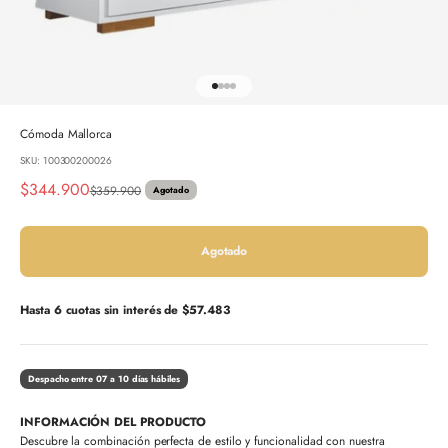
Ir al artículo 1
Ir al artículo 2
Ir al artículo 3
Ir al artículo 4
Cómoda Mallorca
SKU: 100300200026
Precio de oferta
$344.900
Precio normal
$359.900
Agotado
Agotado
Hasta 6 cuotas sin interés de
$57.483
Despacho entre 07 a 10 días hábiles
INFORMACIÓN DEL PRODUCTO
Descubre la combinación perfecta de estilo y funcionalidad con nuestra