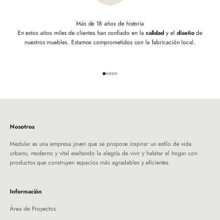
Más de 18 años de historia
En estos años miles de clientes han confiado en la
calidad
y el
diseño
de
nuestros muebles. Estamos comprometidos con la fabricación local.
Ir al artículo 1
Ir al artículo 2
Ir al artículo 3
Ir al artículo 4
Ir al artículo 5
Nosotros
Medular es una empresa joven que se propone inspirar un estilo de vida
urbano, moderno y vital exaltando la alegría de vivir y habitar el hogar con
productos que construyen espacios más agradables y eficientes.
Información
Área de Proyectos