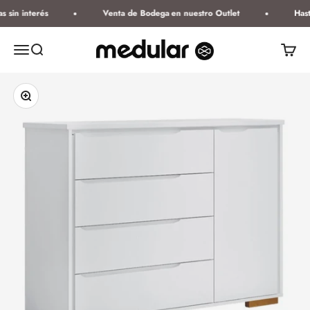
Ir al contenido
 sin interés
Venta de Bodega en nuestro Outlet
Hast
Medular Diseño
Abrir menú de navegación
Abrir búsqueda
Abrir ce
Zoom