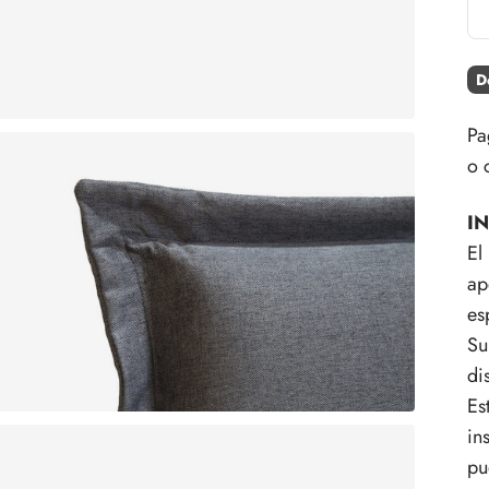
D
Pa
o 
I
El
ap
es
Su
di
Es
in
pu