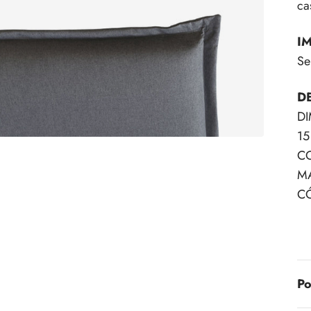
ca
I
Se
D
DI
15
CO
MA
C
Po