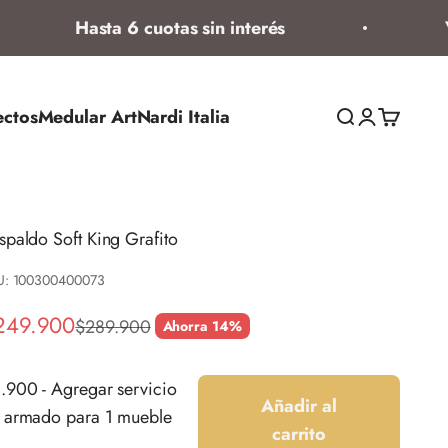
Hasta 6 cuotas sin interés
Vent
ectos
Medular Art
Nardi Italia
Abrir búsqued
Abrir página
Abrir ces
spaldo Soft King Grafito
U: 100300400073
ecio de oferta
249.900
Precio normal
$289.900
Ahorra 14%
.900 - Agregar servicio
Añadir al
 armado para 1 mueble
carrito