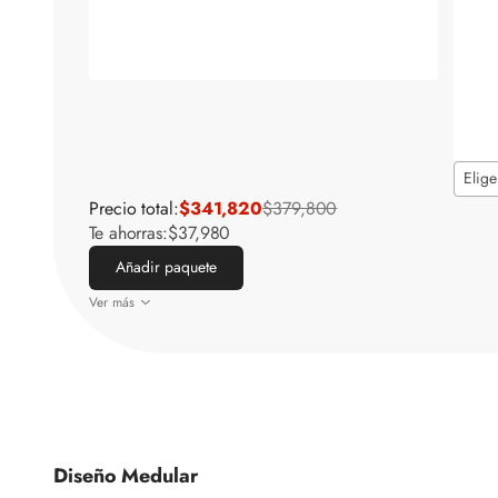
Elige
Precio total:
$341,820
$379,800
Te ahorras:
$37,980
Añadir paquete
Ver más
Diseño Medular