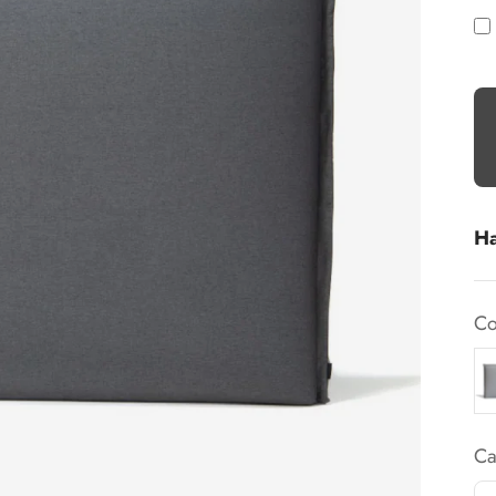
Ha
Co
Ca