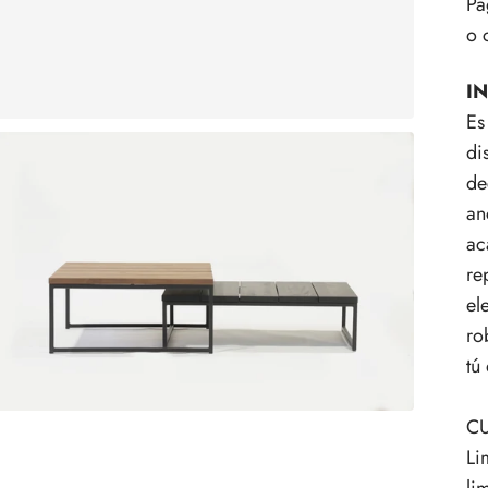
Pa
o 
I
Es
di
de
an
ac
re
el
ro
tú
C
Li