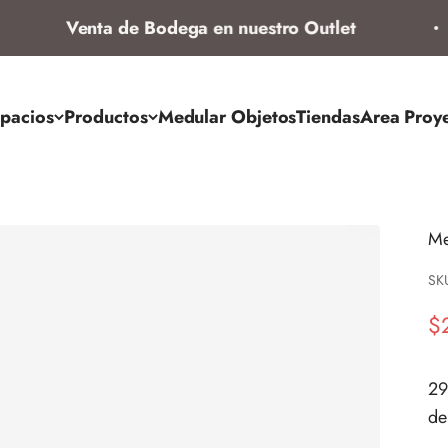
Venta de Bodega en nuestro Outlet
pacios
Productos
Medular Objetos
Tiendas
Area Proy
Me
SK
Pr
$
29
de