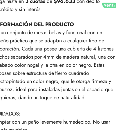
ga hasta en
3 cuotas
de
$96.633
con débito
crédito y sin interés
NFORMACIÓN DEL PRODUCTO
 un conjunto de mesas bellas y funcional con un
seño práctico que se adaptan a cualquier tipo de
coración. Cada una posee una cubierta de 4 listones
chos separados por 4mm de madera natural, una con
abado color nogal y la otra en color negro. Estas
posan sobre estructura de fierro cuadrado
ectropintado en color negro, que le otorga firmeza y
bustez, ideal para instalarlas juntas en el espacio que
 quieras, dando un toque de naturalidad.
UIDADOS:
mpiar con un paño levemente humedecido. No usar