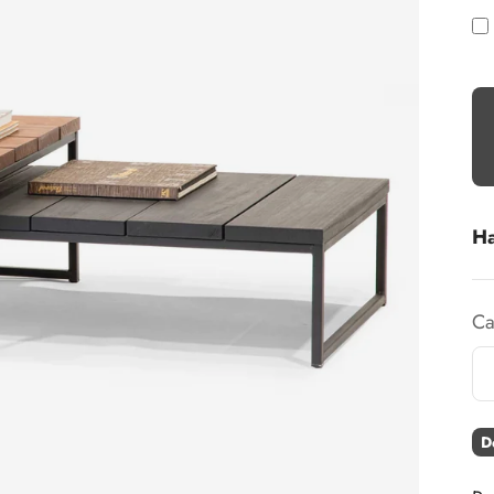
Ha
Ca
D