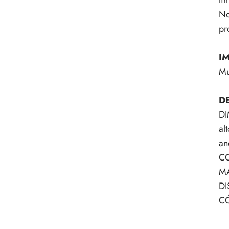
li
No
pr
I
Mu
D
DI
al
an
CO
MA
DI
CÓ