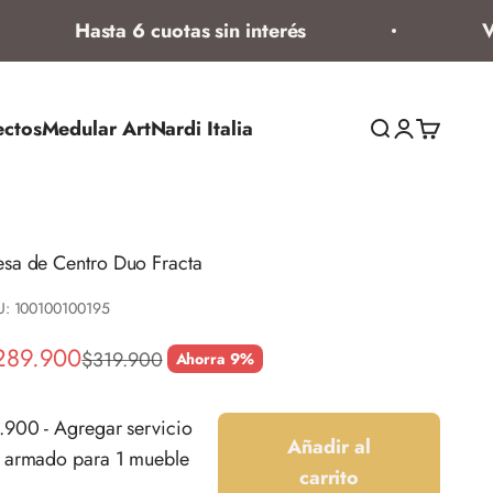
Hasta 6 cuotas sin interés
Vent
ectos
Medular Art
Nardi Italia
Abrir búsqued
Abrir página
Abrir ces
sa de Centro Duo Fracta
U: 100100100195
ecio de oferta
289.900
Precio normal
$319.900
Ahorra 9%
.900 - Agregar servicio
Añadir al
 armado para 1 mueble
carrito