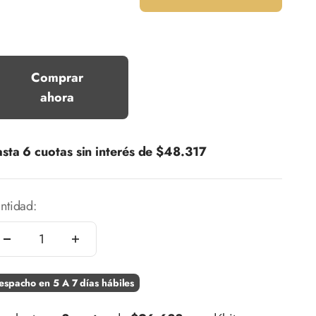
Comprar
ahora
sta 6 cuotas sin interés de
$48.317
ntidad:
espacho en 5 A 7 días hábiles