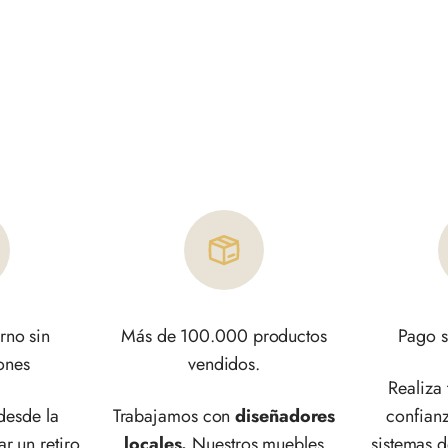
rno sin
Más de 100.000 productos
Pago s
ones
vendidos.
Realiza
esde la
Trabajamos con
diseñadores
confianz
ar un retiro.
locales.
Nuestros muebles
sistemas 