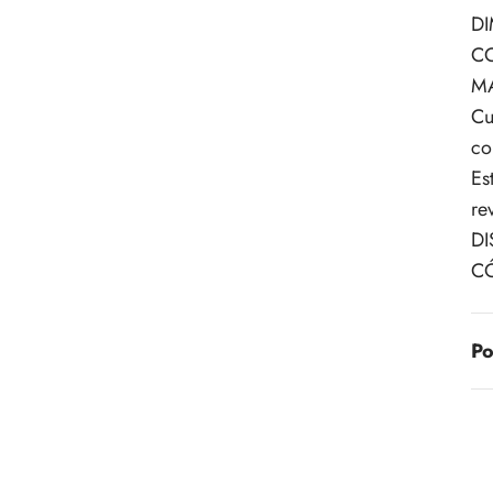
DI
CO
MA
Cu
co
Es
re
D
C
Po