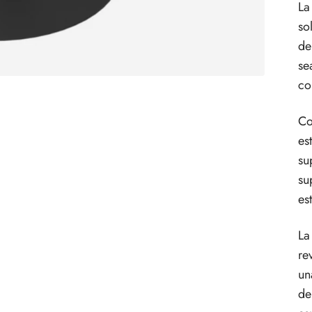
La
so
de
se
co
Co
es
su
su
est
La
re
un
de