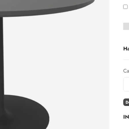
Ha
Ca
D
I