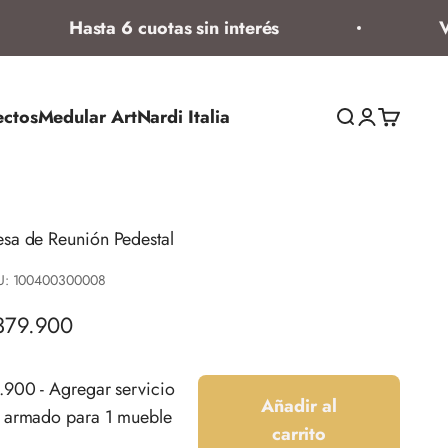
Hasta 6 cuotas sin interés
Ven
ectos
Medular Art
Nardi Italia
Abrir búsqued
Abrir página
Abrir ces
sa de Reunión Pedestal
U: 100400300008
ecio de oferta
379.900
.900 - Agregar servicio
Añadir al
 armado para 1 mueble
carrito