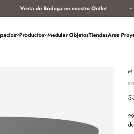
Venta de Bodega en nuestro Outlet
pacios
Productos
Medular Objetos
Tiendas
Area Proy
Me
SK
Pr
$
29
de