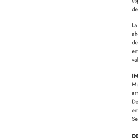
es
de
La
ah
de
en
va
I
Mu
ar
De
en
Se
D