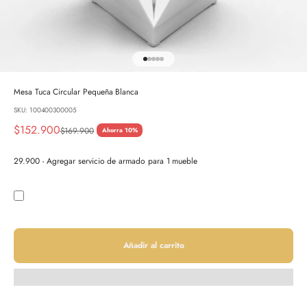
Ir al artículo 1
Ir al artículo 2
Ir al artículo 3
Ir al artículo 4
Ir al artículo 5
Mesa Tuca Circular Pequeña Blanca
SKU: 100400300005
Precio de oferta
$152.900
Precio normal
$169.900
Ahorra 10%
29.900 - Agregar servicio de armado para 1 mueble
Añadir al carrito