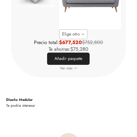
Elige otro
Precio total:
$677,520
$752,800
Te ahorras:
$75,280
Añadir paquete
Ver más
Diseño Medular