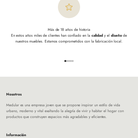
Más de 18 años de historia
En estos años miles de clientes han confiado en la
calidad
y el
diseño
de
nuestros muebles. Estamos comprometidos con la fabricación local.
Ir al artículo 1
Ir al artículo 2
Ir al artículo 3
Ir al artículo 4
Ir al artículo 5
Nosotros
Medular es una empresa joven que se propone inspirar un estilo de vida
urbano, moderno y vital exaltando la alegría de vivir y habitar el hogar con
productos que construyen espacios más agradables y eficientes.
Información