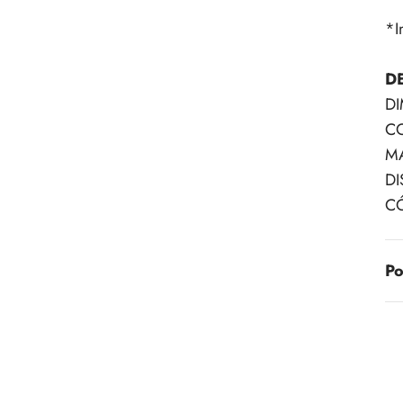
*I
D
DI
CO
MA
DI
C
Po