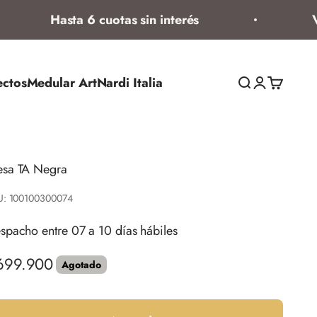
Hasta 6 cuotas sin interés
Ven
ectos
Medular Art
Nardi Italia
Abrir búsqued
Abrir página
Abrir ces
sa TA Negra
U: 100100300074
spacho entre 07 a 10 días hábiles
ecio de oferta
699.900
Agotado