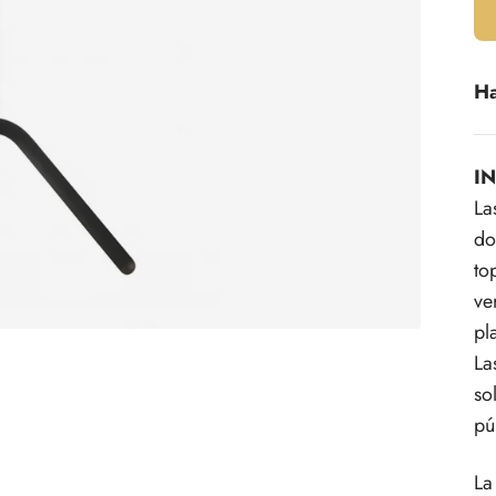
Ha
I
La
do
to
ve
pl
La
so
pú
La