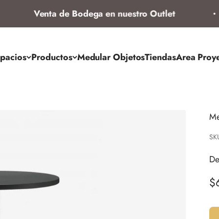
Venta de Bodega en nuestro Outlet
pacios
Productos
Medular Objetos
Tiendas
Area Proy
Me
SK
De
Pr
$