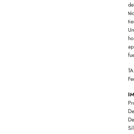
de
té
ti
Un
ho
ap
fu
TA
Fe
I
Pr
De
De
Si