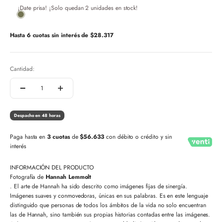
¡Date prisa! ¡Solo quedan 2 unidades en stock!
Hasta 6 cuotas sin interés de
$28.317
Cantidad:
Despacho en 48 horas
Paga hasta en
3 cuotas
de
$56.633
con débito o crédito y sin
interés
INFORMACIÓN DEL PRODUCTO
Fotografía de
Hannah Lemmolt
. El arte de Hannah ha sido descrito como imágenes fijas de sinergía.
Imágenes suaves y conmovedoras, únicas en sus palabras. Es en este lenguaje
distinguido que personas de todos los ámbitos de la vida no solo encuentran
las de Hannah, sino también sus propias historias contadas entre las imágenes.