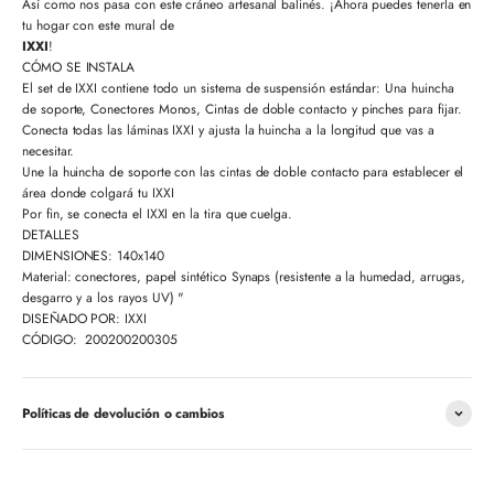
Así como nos pasa con este cráneo artesanal balinés. ¡Ahora puedes tenerla en
tu hogar con este mural de
IXXI
!
CÓMO SE INSTALA
El set de IXXI contiene todo un sistema de suspensión estándar: Una huincha
de soporte, Conectores Monos, Cintas de doble contacto y pinches para fijar.
Conecta todas las láminas IXXI y ajusta la huincha a la longitud que vas a
necesitar.
Une la huincha de soporte con las cintas de doble contacto para establecer el
área donde colgará tu IXXI
Por fin, se conecta el IXXI en la tira que cuelga.
DETALLES
DIMENSIONES: 140
x140
Material: conectores, papel sintético Synaps (resistente a la humedad, arrugas,
desgarro y a los rayos UV) "
DISEÑADO POR: IXXI
CÓDIGO: 200200200305
Políticas de devolución o cambios