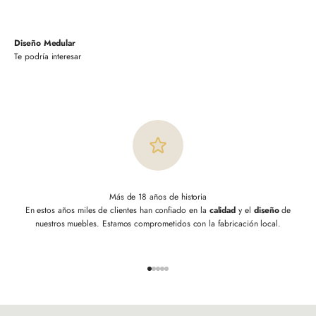
Diseño Medular
Más de 18 años de historia
En estos años miles de clientes han confiado en la
calidad
y el
diseño
de
nuestros muebles. Estamos comprometidos con la fabricación local.
Ir al artículo 1
Ir al artículo 2
Ir al artículo 3
Ir al artículo 4
Ir al artículo 5