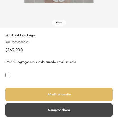
Ir al artículo 1
Ir al artículo 2
Ir al artículo 3
Ir al artículo 4
Mural IXXI Lace Large
SKU: 200200200305
Precio de oferta
$169.900
29.900 - Agregar servicio de armado para 1 mueble
Añadir al carrito
Comprar ahora