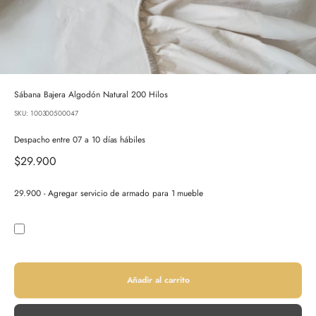
Sábana Bajera Algodón Natural 200 Hilos
SKU: 100300500047
Despacho entre 07 a 10 días hábiles
Precio de oferta
$29.900
29.900 - Agregar servicio de armado para 1 mueble
Añadir al carrito