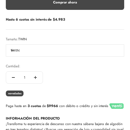
Comprar ahora
Hasta 6 cuotas sin interés de
$4.983
Tamaño:
TWIN
TWIN
Cantidad:
novedades
Paga hasta en
3 cuotas
de
$9966
con débito o crédito y sin interés
INFORMACIÓN DEL PRODUCTO
¡Transforma tu experiencia de descanso con nuestra sábana bajera de algodón
en tres tamaños distintos! ¿Buscas una sensación de lujo y comodidad sin igual