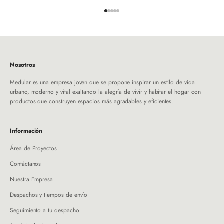
Ir al artículo 1
Ir al artículo 2
Ir al artículo 3
Ir al artículo 4
Ir al artículo 5
Nosotros
Medular es una empresa joven que se propone inspirar un estilo de vida
urbano, moderno y vital exaltando la alegría de vivir y habitar el hogar con
productos que construyen espacios más agradables y eficientes.
Información
Área de Proyectos
Contáctanos
Nuestra Empresa
Despachos y tiempos de envío
Seguimiento a tu despacho