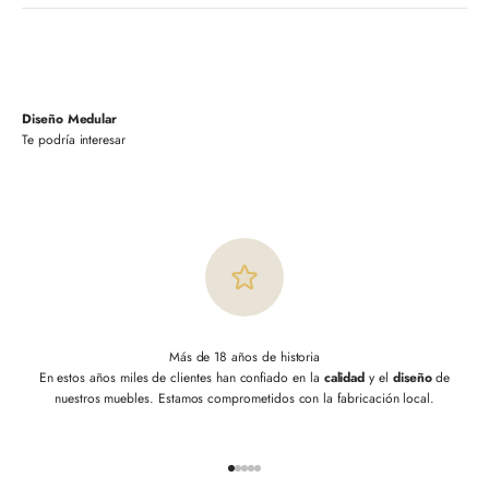
Diseño Medular
Más de 18 años de historia
En estos años miles de clientes han confiado en la
calidad
y el
diseño
de
nuestros muebles. Estamos comprometidos con la fabricación local.
Ir al artículo 1
Ir al artículo 2
Ir al artículo 3
Ir al artículo 4
Ir al artículo 5