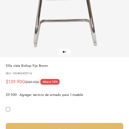
Ir al artículo 1
Ir al artículo 2
Silla visita Bishop Fija Brown
SKU: 100400400114
Precio de oferta
$139.900
Precio normal
$159.900
Ahorra 13%
29.900 - Agregar servicio de armado para 1 mueble