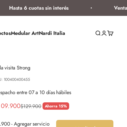
Hasta 6 cuotas sin interés
Venta de
ectos
Medular Art
Nardi Italia
Abrir búsqued
Abrir página
Abrir ces
lla visita Strong
U: 100400400455
spacho entre 07 a 10 días hábiles
ecio de oferta
109.900
Precio normal
$129.900
Ahorra 15%
.900 - Agregar servicio