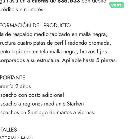
ga hasta en
3 cuotas
de
$36.633
con débito
crédito y sin interés
NFORMACIÓN DEL PRODUCTO
lla de respaldo medio tapizado en malla negra,
tructura cuatro patas de perfil redondo cromada,
iento tapizado en tela malla negra, brazos fijos
corporados a su estructura. Apilable hasta 5 piezas.
MPORTANTE
rantía 2 años
spacho con costo adicional
spacho a regiones mediante Starken
spachos en Santiago de martes a viernes.
TALLES
TERIAL: Malla