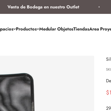
Venta de Bodega en nuestro Outlet
pacios
Productos
Medular Objetos
Tiendas
Area Proy
Si
SK
De
Pr
$
29