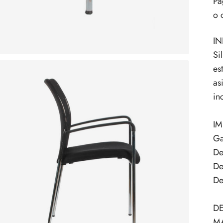
Pa
o 
I
Si
es
as
in
I
Ga
De
De
De
DE
MA