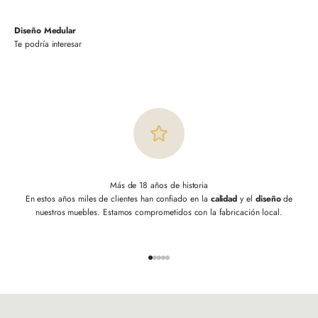
Diseño Medular
Más de 18 años de historia
En estos años miles de clientes han confiado en la
calidad
y el
diseño
de
nuestros muebles. Estamos comprometidos con la fabricación local.
Ir al artículo 1
Ir al artículo 2
Ir al artículo 3
Ir al artículo 4
Ir al artículo 5