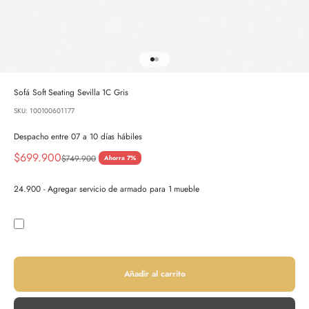
Ir al artículo 1
Ir al artículo 2
Sofá Soft Seating Sevilla 1C Gris
SKU: 100100601177
Despacho entre 07 a 10 días hábiles
Precio de oferta
$699.900
Precio normal
$749.900
Ahorra 7%
24.900 - Agregar servicio de armado para 1 mueble
Añadir al carrito