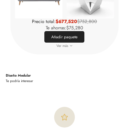
Precio total:
$677,520
$752,800
Te ahorras:
$75,280
Añadir paquete
Ver más
Diseño Medular