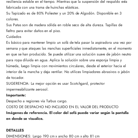
resiliencia estable en el tiempo. Mientras que la suspensión del respaldo esta
fabricada con una trama de huinchas elásticas.
Su Tapizado es de 80% Poliester y un 20% de Algodón. Disponible en 3
colores.
Sus Patas son de madera sólida en roble seco de alta dureza. Tapillas de
fieltro para evitar daños en el piso.
Cuidados
Es básico para mantener limpio un sofá de tela pasar la aspiradora una vez por
semana y que ataques las manchas superficiales inmediatamente, en el momento
en que se han producido. Se puede utilizar una solución suave de jabón neutro
para ropa diluida en agua. Aplica la solución sobre una esponja limpia y
húmeda, luego limpia con movimientos circulares, desde el exterior hacia el
interior de la mancha y deja ventilar. No utilices limpiadores abrasivos o jabón
de tocador.
SUGERENCIA: La mejor opción es usar Scotchgard, protector
impermeabilizante aerosol.
Importante:
Despacho a regiones vía Turbus cargo.
COSTO DE DESPACHO NO INCLUIDO EN EL VALOR DEL PRODUCTO
Imágenes de referencia. El color del sofá puede variar según la pantalla
en donde se visualice.
DETALLES
DIMENSIONES: Largo 190 cm x ancho 80 cm x alto 81 cm