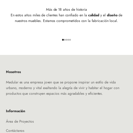
Más de 18 años de historia
En estos años miles de clientes han confiado en la
calidad
y el
diseño
de
nuestros muebles. Estamos comprometidos con la fabricación local.
Ir al artículo 1
Ir al artículo 2
Ir al artículo 3
Ir al artículo 4
Ir al artículo 5
Nosotros
Medular es una empresa joven que se propone inspirar un estilo de vida
urbano, moderno y vital exaltando la alegría de vivir y habitar el hogar con
productos que construyen espacios más agradables y eficientes.
Información
Área de Proyectos
Contáctanos