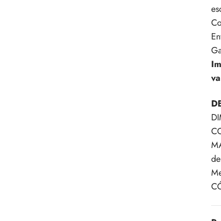
es
Co
En
Ga
Im
va
D
DI
CO
MA
de
Me
CÓ