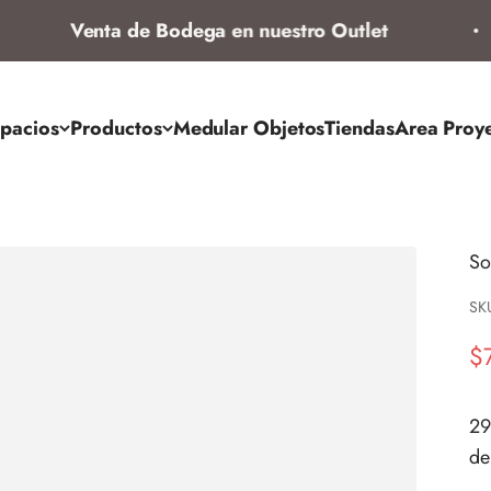
Venta de Bodega en nuestro Outlet
pacios
Productos
Medular Objetos
Tiendas
Area Proy
So
SK
Pr
$
29
de