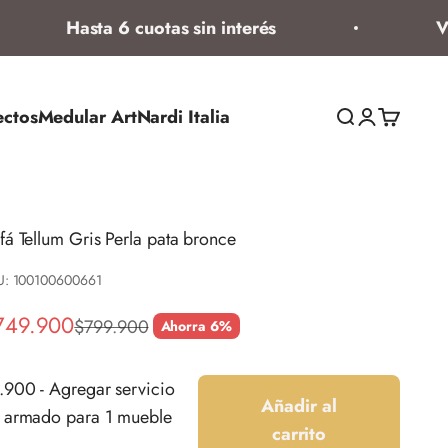
Hasta 6 cuotas sin interés
Vent
ectos
Medular Art
Nardi Italia
Abrir búsqued
Abrir página
Abrir ces
fá Tellum Gris Perla pata bronce
U: 100100600661
ecio de oferta
749.900
Precio normal
$799.900
Ahorra 6%
.900 - Agregar servicio
Añadir al
 armado para 1 mueble
carrito