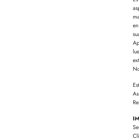
as
ma
en
su
Ap
lu
ex
No
Es
As
Re
I
Se
Cl