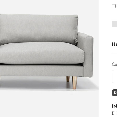
Ha
Ca
D
I
El