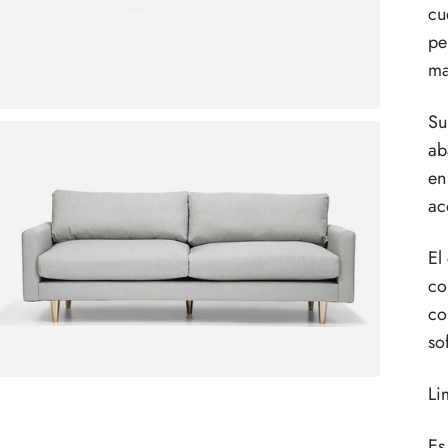
cu
pe
ma
Su
ab
en
ac
El
co
co
so
Li
Es