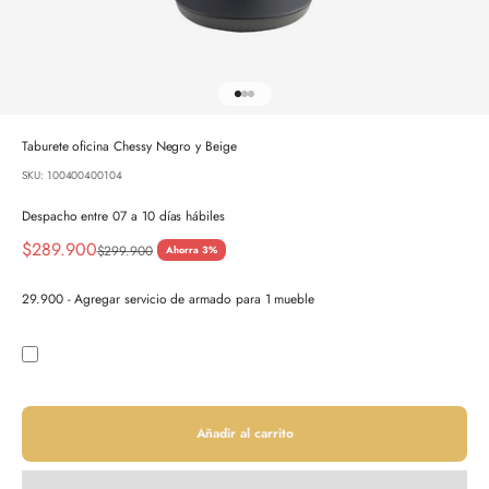
Ir al artículo 1
Ir al artículo 2
Ir al artículo 3
Taburete oficina Chessy Negro y Beige
SKU: 100400400104
Despacho entre 07 a 10 días hábiles
Precio de oferta
$289.900
Precio normal
$299.900
Ahorra 3%
29.900 - Agregar servicio de armado para 1 mueble
Añadir al carrito