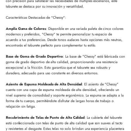
con precisión para satisfacer las necesidades de múltiples escenarios, este
taburete se destaca por su innovación y versatilidad.
Características Destacadas de "Chessy":
Amplia Gama de Colores
: Disponible en una variada paleta de cinco colores
modernos y preferidos, "Chessy" te permite personalizar tu espacio de
acuerdo a tus preferencias. Desde tonos audaces hasta opciones más neutras,
encontrarás el taburete perfecto para complementar tu estilo.
Base de Goma de Grado Deportivo
: La base de "Chessy" está fabricada con
goma de grado deportivo de alta calidad, proporcionando una resistencia
excepcional a la fricción. Esto garantiza que el taburete sea robusto y
duradero, adecuado para uso constante en diversos entornos.
Asiento de Espuma Moldeada de Alta Densidad
: El asiento de "Chessy"
cuenta con una capa de espuma moldeada de alta densidad, ofreciendo un
nivel supremo de comodidad y soporte ergonómico. La espuma se adapta a la
forma de tu cuerpo, permitiéndote disfrutar de largas horas de trabajo o
relajación sin fatiga.
Recubrimiento de Telas de Punto de Alta Calidad
: La cubierta del taburete
está confeccionada con telas de punto de alta calidad que son suaves al tacto
y resistentes al desgaste. Estas telas no solo brindan una experiencia placentera