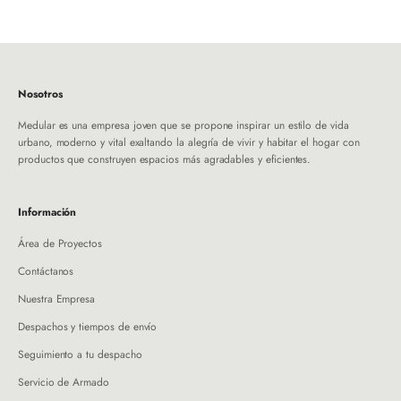
Ir al artículo 1
Ir al artículo 2
Ir al artículo 3
Ir al artículo 4
Ir al artículo 5
Nosotros
Medular es una empresa joven que se propone inspirar un estilo de vida
urbano, moderno y vital exaltando la alegría de vivir y habitar el hogar con
productos que construyen espacios más agradables y eficientes.
Información
Área de Proyectos
Contáctanos
Nuestra Empresa
Despachos y tiempos de envío
Seguimiento a tu despacho
Servicio de Armado