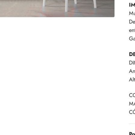
I
Mu
De
en
Ga
D
D
An
Al
CO
MA
C
Po