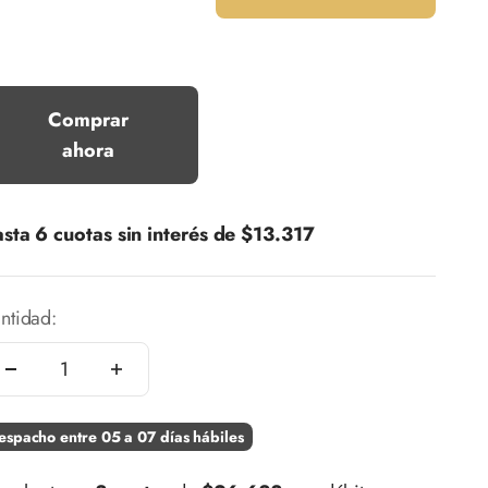
Comprar
ahora
sta 6 cuotas sin interés de
$13.317
ntidad:
espacho entre 05 a 07 días hábiles