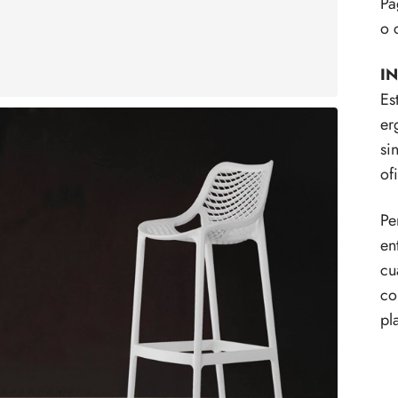
Pa
o 
I
Es
er
si
of
Pe
en
cu
co
pl