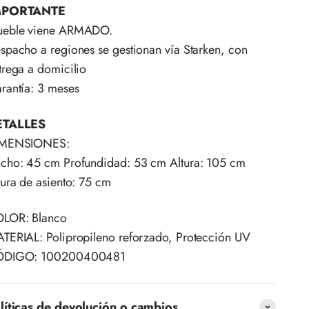
MPORTANTE
eble viene ARMADO.
spacho a regiones se gestionan vía Starken, con
trega a domicilio
rantía: 3 meses
ETALLES
IMENSIONES:
cho: 45 cm Profundidad: 53 cm Altura: 105 cm
tura de asiento: 75 cm
LOR: Blanco
TERIAL: Polipropileno reforzado, Protección UV
ÓDIGO: 100200400481
líticas de devolución o cambios