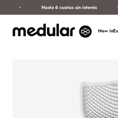
Ir al contenido
Hasta 6 cuotas sin interés
Medular Diseño
New in
Es