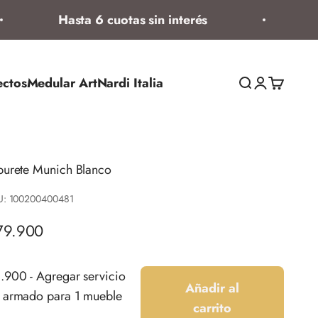
Hasta 6 cuotas sin interés
Ve
ectos
Medular Art
Nardi Italia
Abrir búsqued
Abrir página
Abrir ces
burete Munich Blanco
U: 100200400481
ecio de oferta
79.900
.900 - Agregar servicio
Añadir al
 armado para 1 mueble
carrito