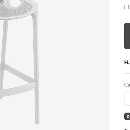
Ha
Ca
D