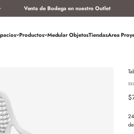
Venta de Bodega en nuestro Outlet
pacios
Productos
Medular Objetos
Tiendas
Area Proy
Ta
SK
Pr
$
24
de